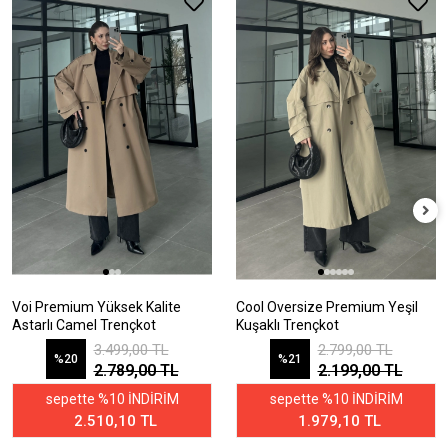
Voi Premium Yüksek Kalite
Cool Oversize Premium Yeşil
Astarlı Camel Trençkot
Kuşaklı Trençkot
3.499,00 TL
2.799,00 TL
%20
%21
2.789,00 TL
2.199,00 TL
sepette %10 İNDİRİM
sepette %10 İNDİRİM
2.510,10 TL
1.979,10 TL