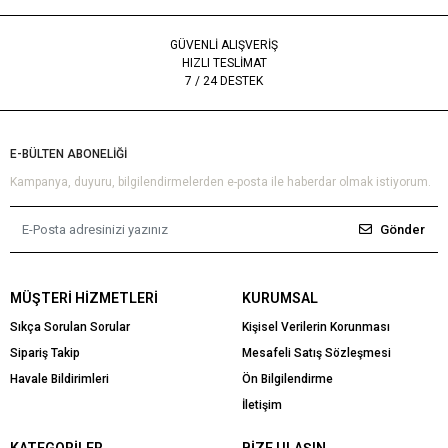
GÜVENLİ ALIŞVERİŞ
HIZLI TESLİMAT
7 / 24 DESTEK
E-BÜLTEN ABONELİĞİ
Kampanya, duyuru, bilgilendirmelerden e-posta ile haberdar olmak istiyorum.
Gönder
MÜŞTERI HIZMETLERI
KURUMSAL
Sıkça Sorulan Sorular
Kişisel Verilerin Korunması
Sipariş Takip
Mesafeli Satış Sözleşmesi
Havale Bildirimleri
Ön Bilgilendirme
İletişim
KATEGORILER
BIZE ULAŞIN