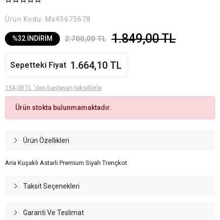
Ürün Kodu:
Mx45675678
1.849,00 TL
2.700,00 TL
%32 İNDİRİM
1.664,10 TL
Sepetteki Fiyat
154,08 TL 'den başlayan taksitlerle
Ürün stokta bulunmamaktadır.
Ürün Özellikleri
Aria Kuşaklı Astarlı Premium Siyah Trençkot
Taksit Seçenekleri
Garanti Ve Teslimat