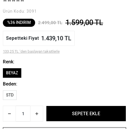
Ürün Kodu:
3091
1.599,00 TL
2.499,00 TL
%36 İNDİRİM
1.439,10 TL
Sepetteki Fiyat
133,25 TL 'den başlayan taksitlerle
Renk:
BEYAZ
Beden:
STD
SEPETE EKLE