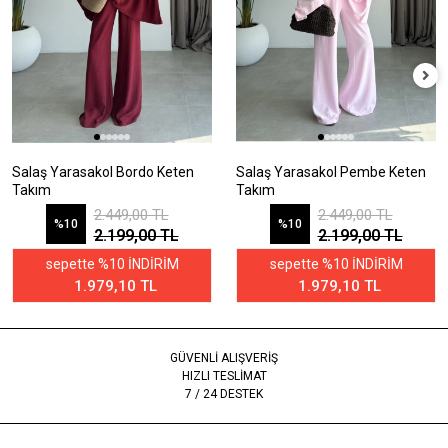
Salaş Yarasakol Bordo Keten
Salaş Yarasakol Pembe Keten
Takım
Takım
2.449,00 TL
2.449,00 TL
%10
%10
2.199,00 TL
2.199,00 TL
sepette %10 İNDİRİM
sepette %10 İNDİRİM
1.979,10 TL
1.979,10 TL
GÜVENLİ ALIŞVERİŞ
HIZLI TESLİMAT
7 / 24 DESTEK