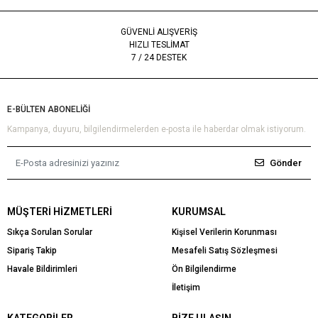
GÜVENLİ ALIŞVERİŞ
HIZLI TESLİMAT
7 / 24 DESTEK
E-BÜLTEN ABONELİĞİ
Kampanya, duyuru, bilgilendirmelerden e-posta ile haberdar olmak istiyorum.
Gönder
MÜŞTERI HIZMETLERI
KURUMSAL
Sıkça Sorulan Sorular
Kişisel Verilerin Korunması
Sipariş Takip
Mesafeli Satış Sözleşmesi
Havale Bildirimleri
Ön Bilgilendirme
İletişim
KATEGORILER
BIZE ULAŞIN