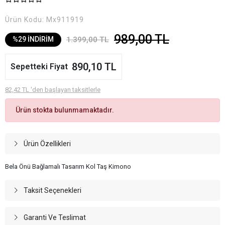
Ürün Kodu:
Mx911919
989,00 TL
1.399,00 TL
%29 İNDİRİM
890,10 TL
Sepetteki Fiyat
82,42 TL 'den başlayan taksitlerle
Ürün stokta bulunmamaktadır.
Ürün Özellikleri
Bela Önü Bağlamalı Tasarım Kol Taş Kimono
Taksit Seçenekleri
Garanti Ve Teslimat