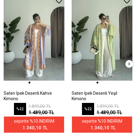
Saten İpek Desenli Kahve
Saten İpek Desenli Yeşil
Kimono
Kimono
1.899,00 TL
1.899,00 TL
%22
%22
1.489,00 TL
1.489,00 TL
sepette %10 İNDİRİM
sepette %10 İNDİRİM
1.340,10 TL
1.340,10 TL