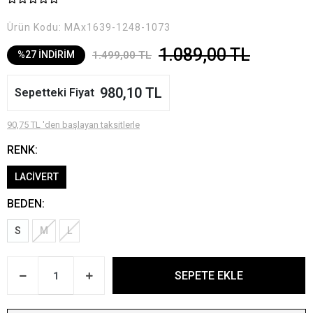
Ürün Kodu:
MAx1639-1248-1073
1.089,00 TL
1.499,00 TL
%27 İNDİRİM
980,10 TL
Sepetteki Fiyat
90,75 TL 'den başlayan taksitlerle
RENK:
LACİVERT
BEDEN:
S
M
L
SEPETE EKLE