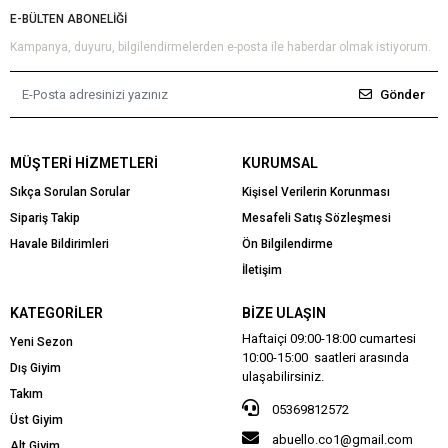
E-BÜLTEN ABONELİĞİ
Kampanya, duyuru, bilgilendirmelerden e-posta ile haberdar olmak istiyorum.
Gönder
MÜŞTERI HIZMETLERI
KURUMSAL
Sıkça Sorulan Sorular
Kişisel Verilerin Korunması
Sipariş Takip
Mesafeli Satış Sözleşmesi
Havale Bildirimleri
Ön Bilgilendirme
İletişim
KATEGORILER
BIZE ULAŞIN
Haftaiçi 09:00-18:00 cumartesi
Yeni Sezon
10:00-15:00 saatleri arasında
Dış Giyim
ulaşabilirsiniz.
Takım
05369812572
Üst Giyim
abuello.co1@gmail.com
Alt Giyim