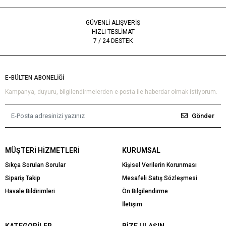
GÜVENLİ ALIŞVERİŞ
HIZLI TESLİMAT
7 / 24 DESTEK
E-BÜLTEN ABONELİĞİ
Kampanya, duyuru, bilgilendirmelerden e-posta ile haberdar olmak istiyorum.
Gönder
MÜŞTERI HIZMETLERI
KURUMSAL
Sıkça Sorulan Sorular
Kişisel Verilerin Korunması
Sipariş Takip
Mesafeli Satış Sözleşmesi
Havale Bildirimleri
Ön Bilgilendirme
İletişim
KATEGORILER
BIZE ULAŞIN