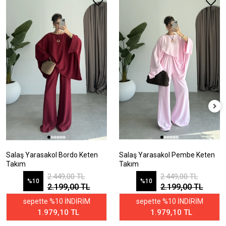
Salaş Yarasakol Bordo Keten
Salaş Yarasakol Pembe Keten
Takım
Takım
2.449,00 TL
2.449,00 TL
%10
%10
2.199,00 TL
2.199,00 TL
sepette %10 İNDİRİM
sepette %10 İNDİRİM
1.979,10 TL
1.979,10 TL