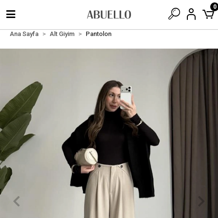
0
Ana Sayfa
Alt Giyim
Pantolon