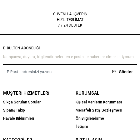
GÜVENLİ ALIŞVERİŞ
HIZLI TESLİMAT
7 / 24 DESTEK
E-BÜLTEN ABONELİĞİ
Kampanya, duyuru, bilgilendirmelerden e-posta ile haberdar olmak istiyorum.
Gönder
MÜŞTERI HIZMETLERI
KURUMSAL
Sıkça Sorulan Sorular
Kişisel Verilerin Korunması
Sipariş Takip
Mesafeli Satış Sözleşmesi
Havale Bildirimleri
Ön Bilgilendirme
İletişim
KATEGORILER
BIZE ULAŞIN