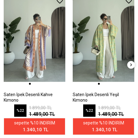
Saten İpek Desenli Kahve
Saten İpek Desenli Yeşil
Kimono
Kimono
1.899,00 TL
1.899,00 TL
%22
%22
1.489,00 TL
1.489,00 TL
sepette %10 İNDİRİM
sepette %10 İNDİRİM
1.340,10 TL
1.340,10 TL