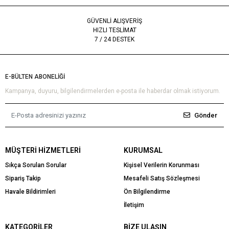
GÜVENLİ ALIŞVERİŞ
HIZLI TESLİMAT
7 / 24 DESTEK
E-BÜLTEN ABONELİĞİ
Kampanya, duyuru, bilgilendirmelerden e-posta ile haberdar olmak istiyorum.
Gönder
MÜŞTERI HIZMETLERI
KURUMSAL
Sıkça Sorulan Sorular
Kişisel Verilerin Korunması
Sipariş Takip
Mesafeli Satış Sözleşmesi
Havale Bildirimleri
Ön Bilgilendirme
İletişim
KATEGORILER
BIZE ULAŞIN