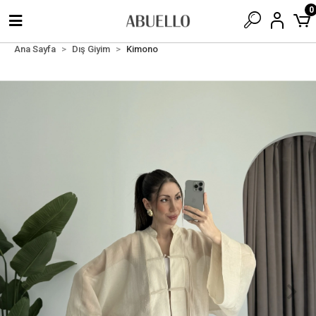
0
Ana Sayfa
Dış Giyim
Kimono