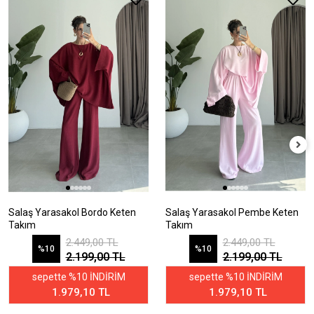
Salaş Yarasakol Bordo Keten
Salaş Yarasakol Pembe Keten
Takım
Takım
2.449,00 TL
2.449,00 TL
%10
%10
2.199,00 TL
2.199,00 TL
sepette %10 İNDİRİM
sepette %10 İNDİRİM
1.979,10 TL
1.979,10 TL