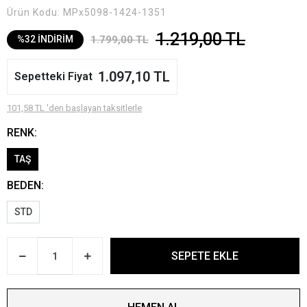
Ürün Kodu:
MPx5098-1424-1351
1.219,00 TL
1.799,00 TL
%32 İNDİRİM
1.097,10 TL
Sepetteki Fiyat
101,58 TL 'den başlayan taksitlerle
RENK:
TAŞ
BEDEN:
STD
SEPETE EKLE