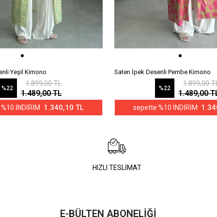
enli Yeşil Kimono
Saten İpek Desenli Pembe Kimono
1.899,00 TL
1.899,00 T
%22
%22
1.489,00 TL
1.489,00 T
1.340,10 TL
1.34
 %10 İNDİRİM
sepette %10 İNDİRİM
HIZLI TESLİMAT
E-BÜLTEN ABONELİĞİ