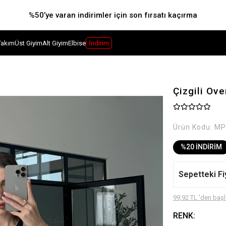
%50’ye varan indirimler için son fırsatı kaçırma
Takım
Üst Giyim
Alt Giyim
Elbise
İndirim
Çizgili Ov
Ürün Kodu:
MP
%20 İNDİRİM
Sepetteki Fi
99,92 TL 'den başl
RENK: