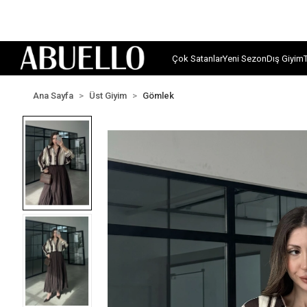
Çok Satanlar
Yeni Sezon
Dış Giyim
Ana Sayfa
Üst Giyim
Gömlek