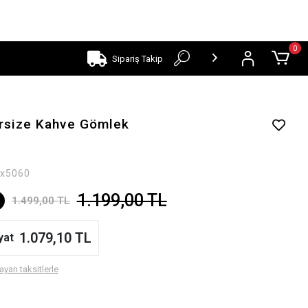
0
Sipariş Takip
ersize Kahve Gömlek
x5060
1.199,00 TL
1.499,00 TL
1.079,10 TL
yat
ayan taksitlerle