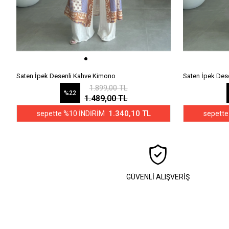
Saten İpek Desenli Kahve Kimono
Saten İpek Des
1.899,00 TL
%22
1.489,00 TL
1.340,10 TL
sepette %10 İNDİRİM
sepette
GÜVENLİ ALIŞVERİŞ