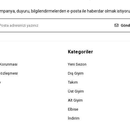
mpanya, duyuru, bilgilendirmelerden e-posta ile haberdar olmak istiyor
Gönd
Kategoriler
n Korunması
Yeni Sezon
Sözleşmesi
Dış Giyim
e
Takım
Üst Giyim
Alt Giyim
Elbise
İndirim