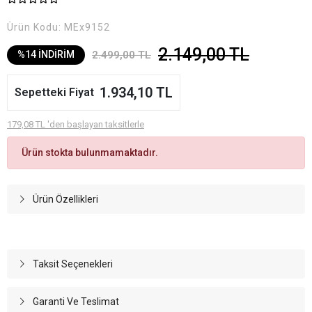
Ürün Kodu:
MEx9152
2.149,00 TL
2.499,00 TL
%14 İNDİRİM
1.934,10 TL
Sepetteki Fiyat
179,08 TL 'den başlayan taksitlerle
Ürün stokta bulunmamaktadır.
Ürün Özellikleri
Taksit Seçenekleri
Garanti Ve Teslimat