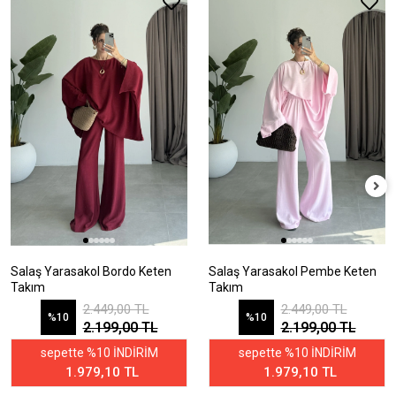
Salaş Yarasakol Bordo Keten
Salaş Yarasakol Pembe Keten
Takım
Takım
2.449,00 TL
2.449,00 TL
%10
%10
2.199,00 TL
2.199,00 TL
sepette %10 İNDİRİM
sepette %10 İNDİRİM
1.979,10 TL
1.979,10 TL