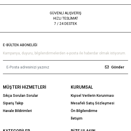
GÜVENLİ ALIŞVERİŞ
HIZLI TESLİMAT
7 / 24 DESTEK
E-BÜLTEN ABONELİĞİ
Kampanya, duyuru, bilgilendirmelerden e-posta ile haberdar olmak istiyorum.
Gönder
MÜŞTERI HIZMETLERI
KURUMSAL
Sıkça Sorulan Sorular
Kişisel Verilerin Korunması
Sipariş Takip
Mesafeli Satış Sözleşmesi
Havale Bildirimleri
Ön Bilgilendirme
İletişim
KATEGORILER
BIZE ULAŞIN