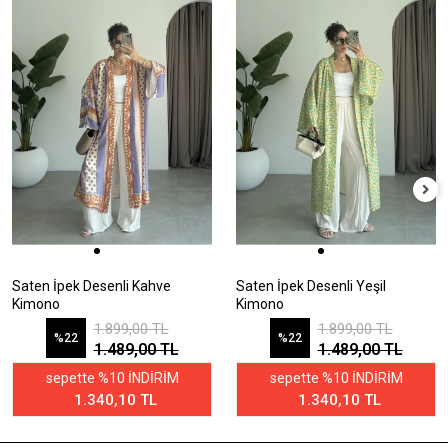
Saten İpek Desenli Kahve
Saten İpek Desenli Yeşil
Kimono
Kimono
1.899,00 TL
1.899,00 TL
%22
%22
1.489,00 TL
1.489,00 TL
sepette %10 İNDİRİM
sepette %10 İNDİRİM
1.340,10 TL
1.340,10 TL