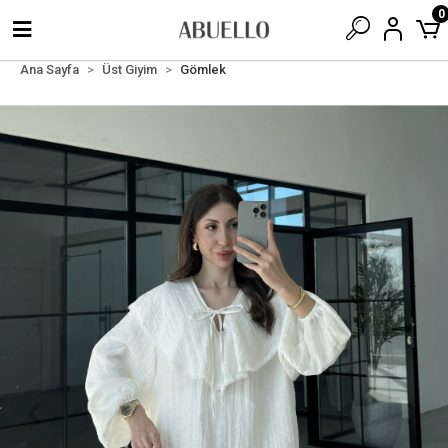
0
Ana Sayfa
Üst Giyim
Gömlek