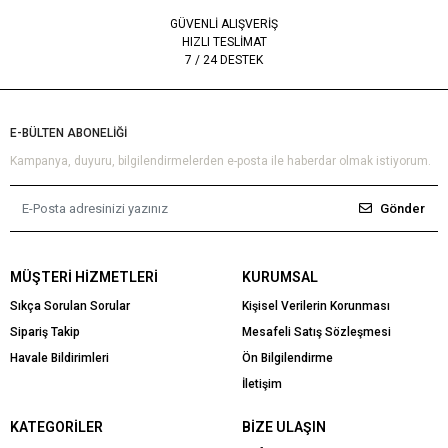
GÜVENLİ ALIŞVERİŞ
HIZLI TESLİMAT
7 / 24 DESTEK
E-BÜLTEN ABONELİĞİ
Kampanya, duyuru, bilgilendirmelerden e-posta ile haberdar olmak istiyorum.
Gönder
MÜŞTERI HIZMETLERI
KURUMSAL
Sıkça Sorulan Sorular
Kişisel Verilerin Korunması
Sipariş Takip
Mesafeli Satış Sözleşmesi
Havale Bildirimleri
Ön Bilgilendirme
İletişim
KATEGORILER
BIZE ULAŞIN