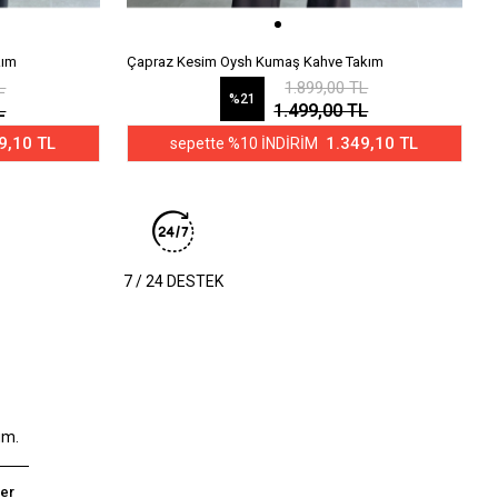
kım
Çapraz Kesim Oysh Kumaş Kahve Takım
Ç
L
1.899,00 TL
%21
L
1.499,00 TL
9,10 TL
1.349,10 TL
sepette %10 İNDİRİM
7 / 24 DESTEK
um.
er