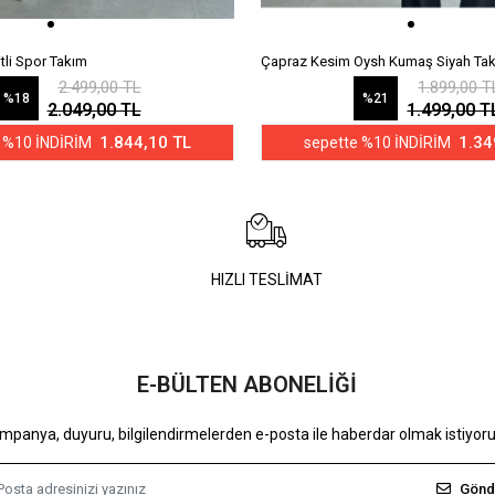
itli Spor Takım
Çapraz Kesim Oysh Kumaş Siyah Ta
2.499,00 TL
1.899,00 T
%18
%21
2.049,00 TL
1.499,00 T
1.844,10 TL
1.34
 %10 İNDİRİM
sepette %10 İNDİRİM
HIZLI TESLİMAT
E-BÜLTEN ABONELİĞİ
mpanya, duyuru, bilgilendirmelerden e-posta ile haberdar olmak istiyor
Gönd