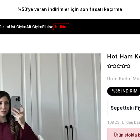
%50’ye varan indirimler için son fırsatı kaçırma
Takım
Üst Giyim
Alt Giyim
Elbise
İndirim
Hot Ham Ke
Ürün Kodu:
Mx
%35 İNDİRİM
Sepetteki Fi
108,25 TL 'den baş
Ürün stokta 