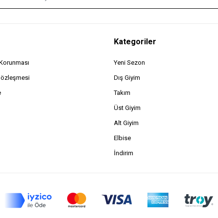
Kategoriler
n Korunması
Yeni Sezon
Sözleşmesi
Dış Giyim
e
Takım
Üst Giyim
Alt Giyim
Elbise
İndirim