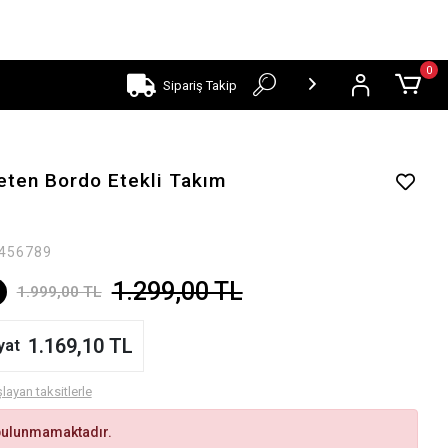
0
Sipariş Takip
ten Bordo Etekli Takım
456789
1.299,00 TL
1.999,00 TL
1.169,10 TL
yat
layan taksitlerle
bulunmamaktadır.