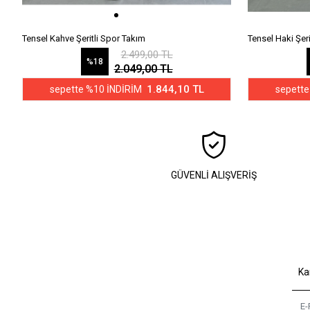
Tensel Kahve Şeritli Spor Takım
Tensel Haki Şer
2.499,00 TL
%18
2.049,00 TL
1.844,10 TL
sepette %10 İNDİRİM
sepette
GÜVENLİ ALIŞVERİŞ
Ka