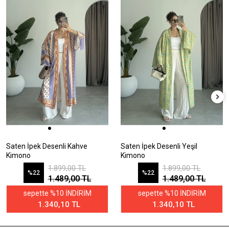
Saten İpek Desenli Kahve
Saten İpek Desenli Yeşil
Kimono
Kimono
1.899,00 TL
1.899,00 TL
%22
%22
1.489,00 TL
1.489,00 TL
sepette %10 İNDİRİM
sepette %10 İNDİRİM
1.340,10 TL
1.340,10 TL