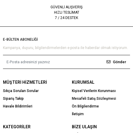
GÜVENLİ ALIŞVERİŞ
HIZLI TESLİMAT
7 / 24 DESTEK
E-BÜLTEN ABONELİĞİ
Kampanya, duyuru, bilgilendirmelerden e-posta ile haberdar olmak istiyorum.
Gönder
MÜŞTERI HIZMETLERI
KURUMSAL
Sıkça Sorulan Sorular
Kişisel Verilerin Korunması
Sipariş Takip
Mesafeli Satış Sözleşmesi
Havale Bildirimleri
Ön Bilgilendirme
İletişim
KATEGORILER
BIZE ULAŞIN