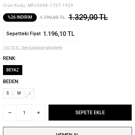
Ürün Kodu:
MPx5048-1737-1929
1.329,00 TL
1.799,00 TL
%26 İNDİRİM
1.196,10 TL
Sepetteki Fiyat
110,75 TL 'den başlayan taksitlerle
RENK:
BEYAZ
BEDEN:
S
M
L
SEPETE EKLE