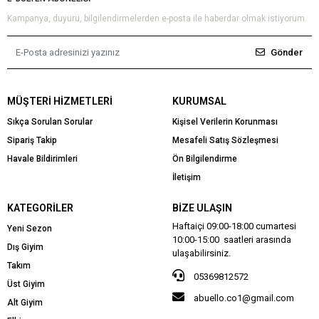
Kampanya, duyuru, bilgilendirmelerden e-posta ile haberdar olmak istiyorum.
Gönder
MÜŞTERI HIZMETLERI
KURUMSAL
Sıkça Sorulan Sorular
Kişisel Verilerin Korunması
Sipariş Takip
Mesafeli Satış Sözleşmesi
Havale Bildirimleri
Ön Bilgilendirme
İletişim
KATEGORILER
BIZE ULAŞIN
Haftaiçi 09:00-18:00 cumartesi
Yeni Sezon
10:00-15:00 saatleri arasında
Dış Giyim
ulaşabilirsiniz.
Takım
05369812572
Üst Giyim
abuello.co1@gmail.com
Alt Giyim