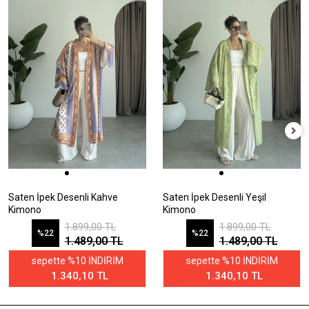
Saten İpek Desenli Kahve
Saten İpek Desenli Yeşil
Kimono
Kimono
1.899,00 TL
1.899,00 TL
%22
%22
1.489,00 TL
1.489,00 TL
sepette %10 İNDİRİM
sepette %10 İNDİRİM
1.340,10 TL
1.340,10 TL