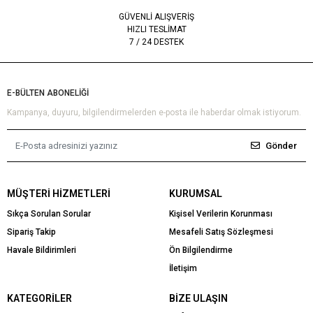
GÜVENLİ ALIŞVERİŞ
HIZLI TESLİMAT
7 / 24 DESTEK
E-BÜLTEN ABONELİĞİ
Kampanya, duyuru, bilgilendirmelerden e-posta ile haberdar olmak istiyorum.
Gönder
MÜŞTERI HIZMETLERI
KURUMSAL
Sıkça Sorulan Sorular
Kişisel Verilerin Korunması
Sipariş Takip
Mesafeli Satış Sözleşmesi
Havale Bildirimleri
Ön Bilgilendirme
İletişim
KATEGORILER
BIZE ULAŞIN