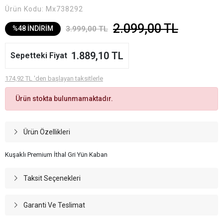
Ürün Kodu:
Mx738292
2.099,00 TL
3.999,00 TL
%48 İNDİRİM
1.889,10 TL
Sepetteki Fiyat
174,92 TL 'den başlayan taksitlerle
Ürün stokta bulunmamaktadır.
Ürün Özellikleri
Kuşaklı Premium İthal Gri Yün Kaban
Taksit Seçenekleri
Garanti Ve Teslimat