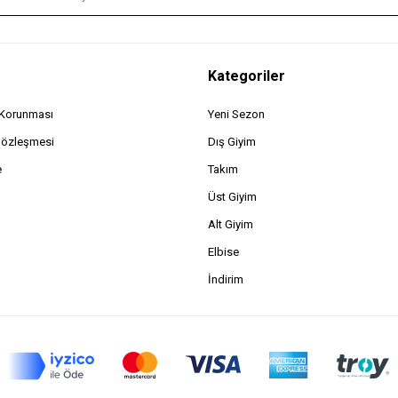
Kategoriler
n Korunması
Yeni Sezon
Sözleşmesi
Dış Giyim
e
Takım
Üst Giyim
Alt Giyim
Elbise
İndirim