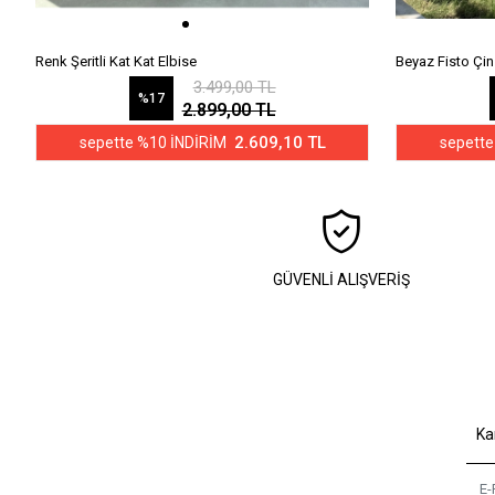
Renk Şeritli Kat Kat Elbise
Beyaz Fisto Çi
3.499,00 TL
%17
2.899,00 TL
2.609,10 TL
sepette %10 İNDİRİM
sepette
GÜVENLİ ALIŞVERİŞ
Ka