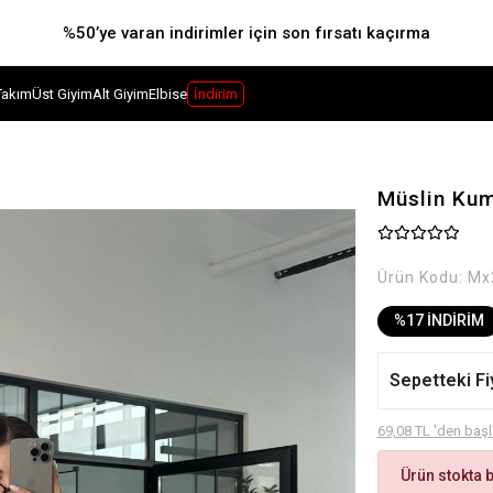
%50’ye varan indirimler için son fırsatı kaçırma
Takım
Üst Giyim
Alt Giyim
Elbise
İndirim
Müslin Kum
Ürün Kodu:
Mx
%17 İNDİRİM
Sepetteki Fi
69,08 TL 'den başl
Ürün stokta 