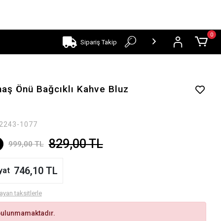
0
Sipariş Takip
aş Önü Bağcıklı Kahve Bluz
2243-1077
829,00 TL
999,00 TL
746,10 TL
yat
ayan taksitlerle
bulunmamaktadır.