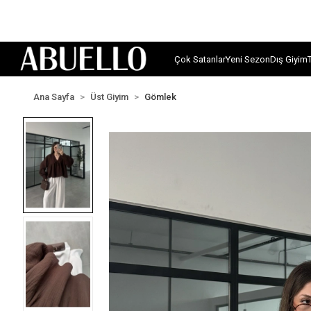
Çok Satanlar
Yeni Sezon
Dış Giyim
Ana Sayfa
Üst Giyim
Gömlek