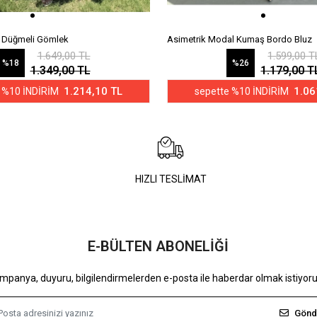
n Düğmeli Gömlek
Asimetrik Modal Kumaş Bordo Bluz
1.649,00 TL
1.599,00 T
%18
%26
1.349,00 TL
1.179,00 T
1.214,10 TL
1.06
 %10 İNDİRİM
sepette %10 İNDİRİM
HIZLI TESLİMAT
E-BÜLTEN ABONELİĞİ
mpanya, duyuru, bilgilendirmelerden e-posta ile haberdar olmak istiyor
Gönd