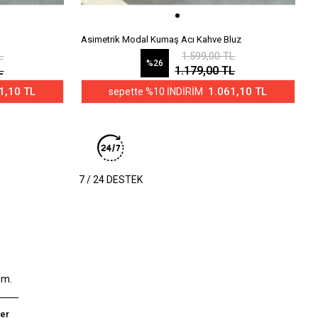
Asimetrik Modal Kumaş Acı Kahve Bluz
A
L
1.599,00 TL
%26
L
1.179,00 TL
1,10 TL
1.061,10 TL
sepette %10 İNDİRİM
7 / 24 DESTEK
um.
er