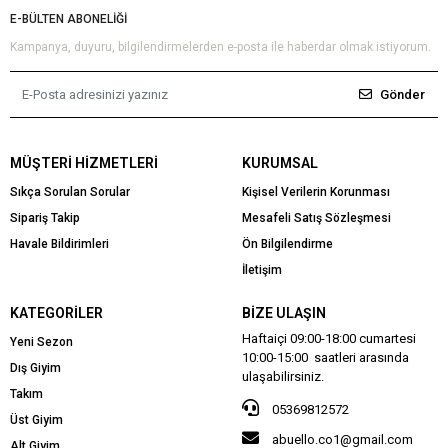
E-BÜLTEN ABONELİĞİ
Kampanya, duyuru, bilgilendirmelerden e-posta ile haberdar olmak istiyorum.
Gönder
MÜŞTERI HIZMETLERI
KURUMSAL
Sıkça Sorulan Sorular
Kişisel Verilerin Korunması
Sipariş Takip
Mesafeli Satış Sözleşmesi
Havale Bildirimleri
Ön Bilgilendirme
İletişim
KATEGORILER
BIZE ULAŞIN
Haftaiçi 09:00-18:00 cumartesi
Yeni Sezon
10:00-15:00 saatleri arasında
Dış Giyim
ulaşabilirsiniz.
Takım
05369812572
Üst Giyim
abuello.co1@gmail.com
Alt Giyim