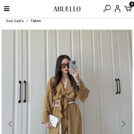
0
Ana Sayfa
Takım