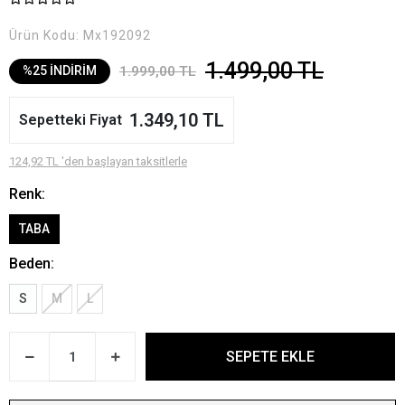
Ürün Kodu:
Mx192092
1.499,00 TL
1.999,00 TL
%25 İNDİRİM
1.349,10 TL
Sepetteki Fiyat
124,92 TL 'den başlayan taksitlerle
Renk:
TABA
Beden:
S
M
L
SEPETE EKLE