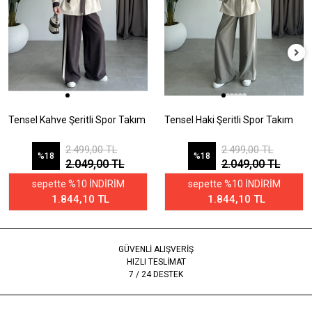
Tensel Kahve Şeritli Spor Takım
Tensel Haki Şeritli Spor Takım
2.499,00 TL
2.499,00 TL
%18
%18
2.049,00 TL
2.049,00 TL
sepette %10 İNDİRİM
sepette %10 İNDİRİM
1.844,10 TL
1.844,10 TL
GÜVENLİ ALIŞVERİŞ
HIZLI TESLİMAT
7 / 24 DESTEK