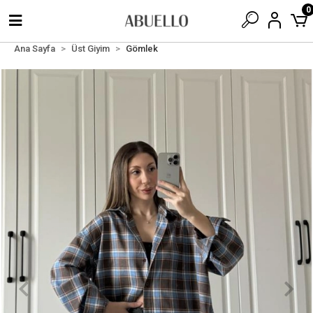
0
Ana Sayfa
Üst Giyim
Gömlek