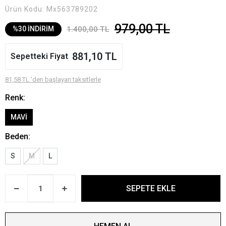
Ürün Kodu:
Mx563789202
979,00 TL
1.400,00 TL
%30 İNDİRİM
881,10 TL
Sepetteki Fiyat
81,58 TL 'den başlayan taksitlerle
Renk:
MAVİ
Beden:
S
M
L
SEPETE EKLE