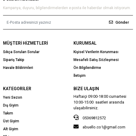
Kampanya, duyuru, bilgilendirmelerden e-posta ile haberdar olmak istiyorum.
Gönder
MÜŞTERI HIZMETLERI
KURUMSAL
Sıkça Sorulan Sorular
Kişisel Verilerin Korunması
Sipariş Takip
Mesafeli Satış Sözleşmesi
Havale Bildirimleri
Ön Bilgilendirme
İletişim
KATEGORILER
BIZE ULAŞIN
Haftaiçi 09:00-18:00 cumartesi
Yeni Sezon
10:00-15:00 saatleri arasında
Dış Giyim
ulaşabilirsiniz.
Takım
05369812572
Üst Giyim
abuello.co1@gmail.com
Alt Giyim