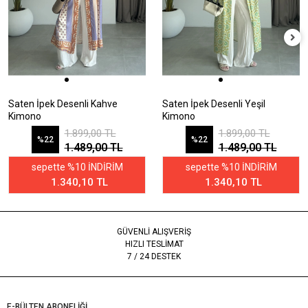
Saten İpek Desenli Kahve
Saten İpek Desenli Yeşil
Kimono
Kimono
1.899,00 TL
1.899,00 TL
%22
%22
1.489,00 TL
1.489,00 TL
sepette %10 İNDİRİM
sepette %10 İNDİRİM
1.340,10 TL
1.340,10 TL
GÜVENLİ ALIŞVERİŞ
HIZLI TESLİMAT
7 / 24 DESTEK
E-BÜLTEN ABONELİĞİ