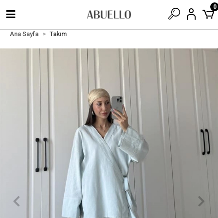
0
Ana Sayfa
Takım