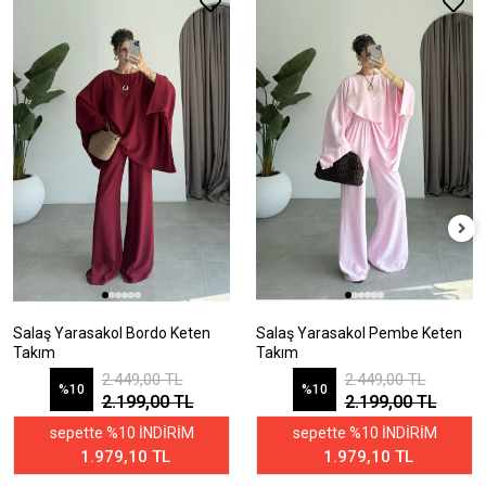
Salaş Yarasakol Bordo Keten
Salaş Yarasakol Pembe Keten
Takım
Takım
2.449,00 TL
2.449,00 TL
%10
%10
2.199,00 TL
2.199,00 TL
sepette %10 İNDİRİM
sepette %10 İNDİRİM
1.979,10 TL
1.979,10 TL