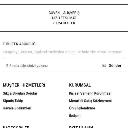
GÜVENLİ ALIŞVERİŞ
HIZLI TESLİMAT
7 / 24 DESTEK
E-BÜLTEN ABONELİĞİ
Kampanya, duyuru, bilgilendirmelerden e-posta ile haberdar olmak istiyorum.
Gönder
MÜŞTERI HIZMETLERI
KURUMSAL
Sıkça Sorulan Sorular
Kişisel Verilerin Korunması
Sipariş Takip
Mesafeli Satış Sözleşmesi
Havale Bildirimleri
Ön Bilgilendirme
İletişim
KATEGORILER
BIZE ULAŞIN