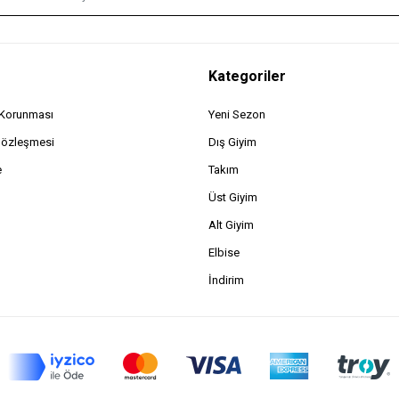
Kategoriler
n Korunması
Yeni Sezon
Sözleşmesi
Dış Giyim
e
Takım
Üst Giyim
Alt Giyim
Elbise
İndirim