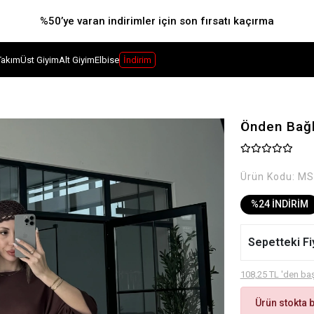
%50’ye varan indirimler için son fırsatı kaçırma
Takım
Üst Giyim
Alt Giyim
Elbise
İndirim
Önden Bağ
Ürün Kodu:
MS
%24 İNDİRİM
Sepetteki Fi
108,25 TL 'den baş
Ürün stokta 