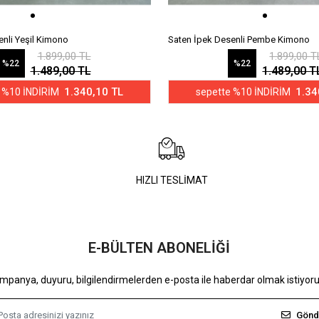
enli Yeşil Kimono
Saten İpek Desenli Pembe Kimono
1.899,00 TL
1.899,00 T
%22
%22
1.489,00 TL
1.489,00 T
1.340,10 TL
1.34
 %10 İNDİRİM
sepette %10 İNDİRİM
HIZLI TESLİMAT
E-BÜLTEN ABONELİĞİ
mpanya, duyuru, bilgilendirmelerden e-posta ile haberdar olmak istiyor
Gönd