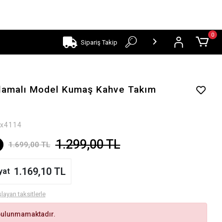
0
Sipariş Takip
lamalı Model Kumaş Kahve Takım
x4114
1.299,00 TL
1.699,00 TL
1.169,10 TL
yat
layan taksitlerle
bulunmamaktadır.