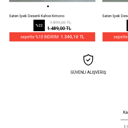
Saten İpek Desenli Kahve Kimono
Saten İpek Des
1.899,00 TL
%22
1.489,00 TL
1.340,10 TL
sepette %10 İNDİRİM
sepette
GÜVENLİ ALIŞVERİŞ
Ka