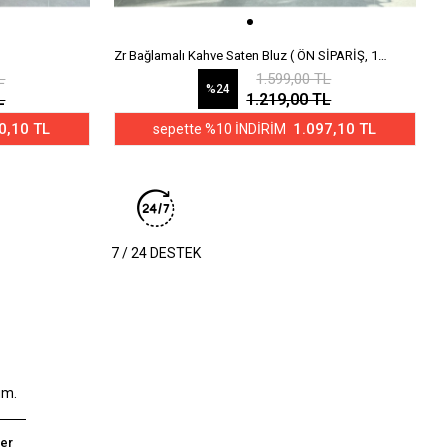
Zr Bağlamalı Kahve Saten Bluz ( ÖN SİPARİŞ, 1
R
HAFTA SONRA KARGOLANACAK)
L
1.599,00 TL
%24
L
1.219,00 TL
0,10 TL
1.097,10 TL
sepette %10 İNDİRİM
7 / 24 DESTEK
um.
er