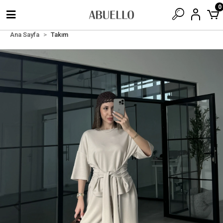
0
Ana Sayfa
Takım