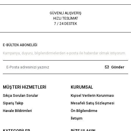
GÜVENLİ ALIŞVERİŞ
HIZLI TESLİMAT
7 / 24 DESTEK
E-BÜLTEN ABONELİĞİ
Kampanya, duyuru, bilgilendirmelerden e-posta ile haberdar olmak istiyorum.
Gönder
MÜŞTERI HIZMETLERI
KURUMSAL
Sıkça Sorulan Sorular
Kişisel Verilerin Korunması
Sipariş Takip
Mesafeli Satış Sözleşmesi
Havale Bildirimleri
Ön Bilgilendirme
İletişim
KATEGORILER
BIZE ULAŞIN