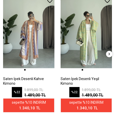
Saten İpek Desenli Kahve
Saten İpek Desenli Yeşil
Kimono
Kimono
1.899,00 TL
1.899,00 TL
%22
%22
1.489,00 TL
1.489,00 TL
sepette %10 İNDİRİM
sepette %10 İNDİRİM
1.340,10 TL
1.340,10 TL