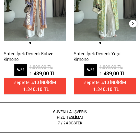
Saten İpek Desenli Kahve
Saten İpek Desenli Yeşil
Kimono
Kimono
1.899,00 TL
1.899,00 TL
%22
%22
1.489,00 TL
1.489,00 TL
sepette %10 İNDİRİM
sepette %10 İNDİRİM
1.340,10 TL
1.340,10 TL
GÜVENLİ ALIŞVERİŞ
HIZLI TESLİMAT
7 / 24 DESTEK