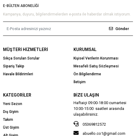
E-BÜLTEN ABONELİĞİ
Kampanya, duyuru, bilgilendirmelerden e-posta ile haberdar olmak istiyorum.
Gönder
MÜŞTERI HIZMETLERI
KURUMSAL
Sıkça Sorulan Sorular
Kişisel Verilerin Korunması
Sipariş Takip
Mesafeli Satış Sözleşmesi
Havale Bildirimleri
Ön Bilgilendirme
İletişim
KATEGORILER
BIZE ULAŞIN
Haftaiçi 09:00-18:00 cumartesi
Yeni Sezon
10:00-15:00 saatleri arasında
Dış Giyim
ulaşabilirsiniz.
Takım
05369812572
Üst Giyim
abuello.co1@gmail.com
Alt Giyim