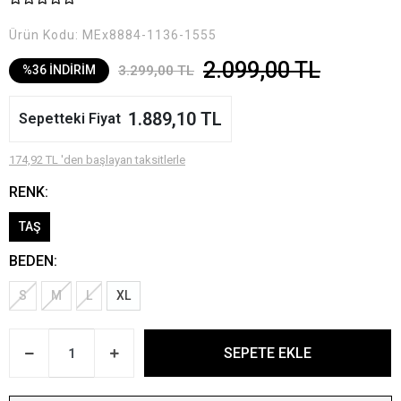
Ürün Kodu:
MEx8884-1136-1555
2.099,00 TL
3.299,00 TL
%36 İNDİRİM
1.889,10 TL
Sepetteki Fiyat
174,92 TL 'den başlayan taksitlerle
RENK:
TAŞ
BEDEN:
S
M
L
XL
SEPETE EKLE