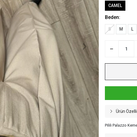
CAMEL
Beden:
S
M
L
Ürün Özelli
Pilili Palazzo Kem