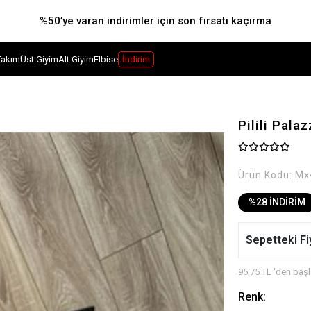
%50’ye varan indirimler için son fırsatı kaçırma
Takım
Üst Giyim
Alt Giyim
Elbise
İndirim
Pilili Pal
Ürün Kodu:
Mx
%28 İNDİRİM
Sepetteki Fi
95,75 TL 'den başl
Renk: