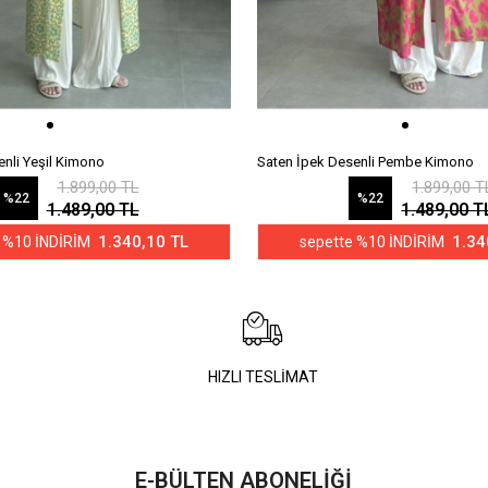
enli Yeşil Kimono
Saten İpek Desenli Pembe Kimono
1.899,00 TL
1.899,00 T
%22
%22
1.489,00 TL
1.489,00 T
1.340,10 TL
1.34
 %10 İNDİRİM
sepette %10 İNDİRİM
HIZLI TESLİMAT
E-BÜLTEN ABONELİĞİ