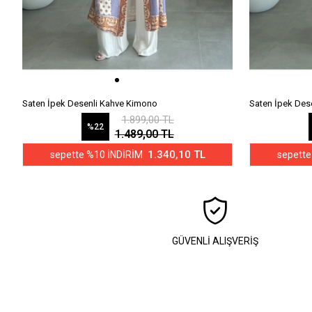
Saten İpek Desenli Kahve Kimono
Saten İpek Des
1.899,00 TL
%22
1.489,00 TL
1.340,10 TL
sepette %10 İNDİRİM
sepette
GÜVENLİ ALIŞVERİŞ