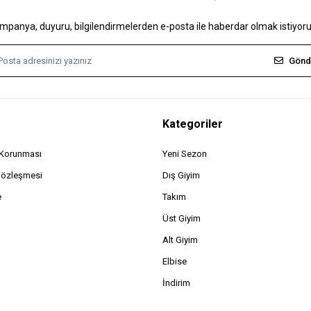
mpanya, duyuru, bilgilendirmelerden e-posta ile haberdar olmak istiyor
Gönd
Kategoriler
n Korunması
Yeni Sezon
Sözleşmesi
Dış Giyim
e
Takım
Üst Giyim
Alt Giyim
Elbise
İndirim