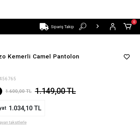
0
Sipariş Takip
azzo Kemerli Camel Pantolon
456765
1.149,00 TL
1.600,00 TL
1.034,10 TL
yat
ayan taksitlerle