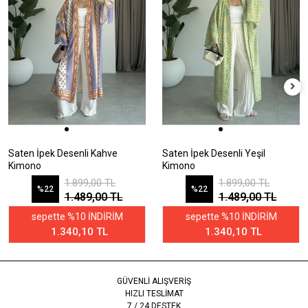
Saten İpek Desenli Kahve
Saten İpek Desenli Yeşil
Kimono
Kimono
1.899,00 TL
1.899,00 TL
%22
%22
1.489,00 TL
1.489,00 TL
sepette %10 İNDİRİM
sepette %10 İNDİRİM
1.340,10 TL
1.340,10 TL
GÜVENLİ ALIŞVERİŞ
HIZLI TESLİMAT
7 / 24 DESTEK