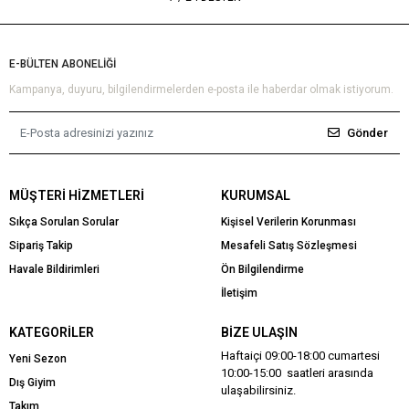
E-BÜLTEN ABONELİĞİ
Kampanya, duyuru, bilgilendirmelerden e-posta ile haberdar olmak istiyorum.
Gönder
MÜŞTERI HIZMETLERI
KURUMSAL
Sıkça Sorulan Sorular
Kişisel Verilerin Korunması
Sipariş Takip
Mesafeli Satış Sözleşmesi
Havale Bildirimleri
Ön Bilgilendirme
İletişim
KATEGORILER
BIZE ULAŞIN
Haftaiçi 09:00-18:00 cumartesi
Yeni Sezon
10:00-15:00 saatleri arasında
Dış Giyim
ulaşabilirsiniz.
Takım