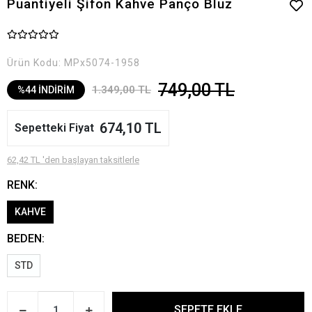
Puantiyeli Şifon Kahve Panço Bluz
Ürün Kodu:
MPx5074-1958
749,00 TL
1.349,00 TL
%44 İNDİRİM
674,10 TL
Sepetteki Fiyat
62,42 TL 'den başlayan taksitlerle
RENK:
KAHVE
BEDEN:
STD
SEPETE EKLE