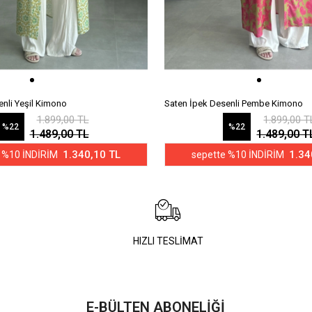
enli Yeşil Kimono
Saten İpek Desenli Pembe Kimono
1.899,00 TL
1.899,00 T
%22
%22
1.489,00 TL
1.489,00 T
1.340,10 TL
1.34
 %10 İNDİRİM
sepette %10 İNDİRİM
HIZLI TESLİMAT
E-BÜLTEN ABONELİĞİ