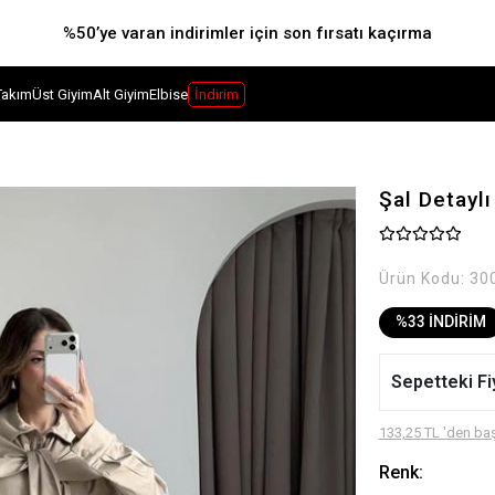
%50’ye varan indirimler için son fırsatı kaçırma
Takım
Üst Giyim
Alt Giyim
Elbise
İndirim
Şal Detayl
Ürün Kodu:
30
%33 İNDİRİM
Sepetteki Fi
133,25 TL 'den baş
Renk: