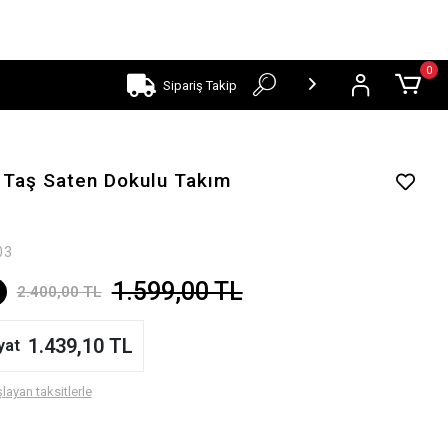
0
Sipariş Takip
ı Taş Saten Dokulu Takım
03
1.599,00 TL
2.400,00 TL
1.439,10 TL
yat
layan taksitlerle