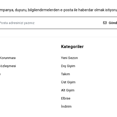
mpanya, duyuru, bilgilendirmelerden e-posta ile haberdar olmak istiyor
Gönd
Kategoriler
n Korunması
Yeni Sezon
Sözleşmesi
Dış Giyim
e
Takım
Üst Giyim
Alt Giyim
Elbise
İndirim