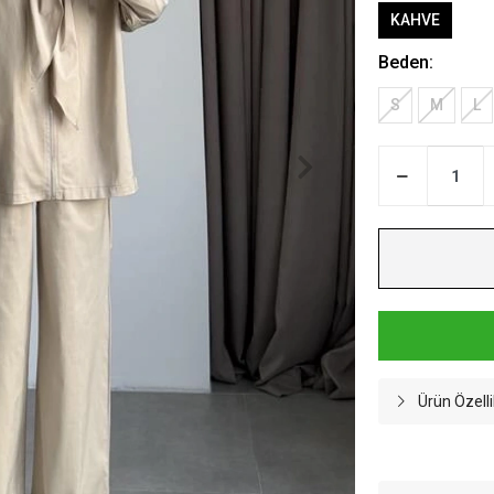
KAHVE
Beden:
S
M
L
Ürün Özelli