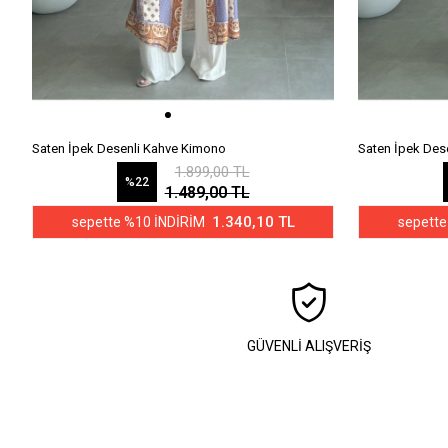
Saten İpek Desenli Kahve Kimono
Saten İpek Des
1.899,00 TL
%22
1.489,00 TL
1.340,10 TL
sepette %10 İNDİRİM
sepette
GÜVENLİ ALIŞVERİŞ