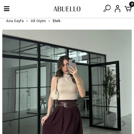
0
Ana Sayfa
Alt Giyim
Etek