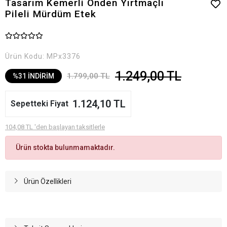
Tasarım Kemerli Önden Yırtmaçlı
Pileli Mürdüm Etek
Ürün Kodu:
MPx3376
1.249,00 TL
1.799,00 TL
%31 İNDİRİM
1.124,10 TL
Sepetteki Fiyat
104,08 TL 'den başlayan taksitlerle
Ürün stokta bulunmamaktadır.
Ürün Özellikleri