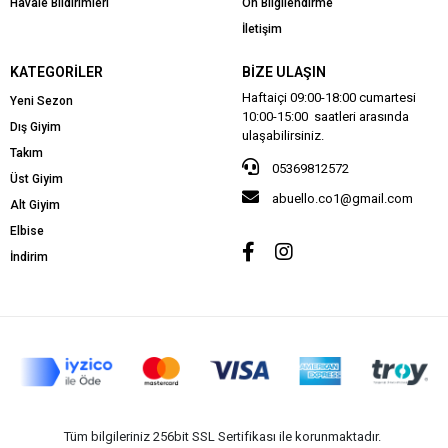
Havale Bildirimleri
Ön Bilgilendirme
İletişim
KATEGORILER
BIZE ULAŞIN
Haftaiçi 09:00-18:00 cumartesi
Yeni Sezon
10:00-15:00 saatleri arasında
Dış Giyim
ulaşabilirsiniz.
Takım
05369812572
Üst Giyim
abuello.co1@gmail.com
Alt Giyim
Elbise
İndirim
Tüm bilgileriniz 256bit SSL Sertifikası ile korunmaktadır.