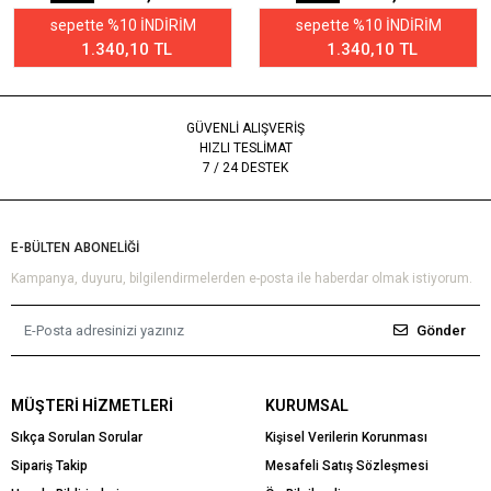
sepette %10 İNDİRİM
sepette %10 İNDİRİM
1.340,10 TL
1.340,10 TL
GÜVENLİ ALIŞVERİŞ
HIZLI TESLİMAT
7 / 24 DESTEK
E-BÜLTEN ABONELİĞİ
Kampanya, duyuru, bilgilendirmelerden e-posta ile haberdar olmak istiyorum.
Gönder
MÜŞTERI HIZMETLERI
KURUMSAL
Sıkça Sorulan Sorular
Kişisel Verilerin Korunması
Sipariş Takip
Mesafeli Satış Sözleşmesi