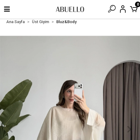
0
Ana Sayfa
Üst Giyim
Bluz&Body