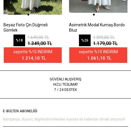
Beyaz Fisto Çin Düğmeli
Asimetrik Modal Kumaş Bordo
Gömlek
Bluz
1.649,00 TL
1.599,00 TL
%18
%26
1.349,00 TL
1.179,00 TL
sepette %10 İNDİRİM
sepette %10 İNDİRİM
1.214,10 TL
1.061,10 TL
GÜVENLİ ALIŞVERİŞ
HIZLI TESLİMAT
7 / 24 DESTEK
E-BÜLTEN ABONELİĞİ
Kampanya, duyuru, bilgilendirmelerden e-posta ile haberdar olmak istiyorum.