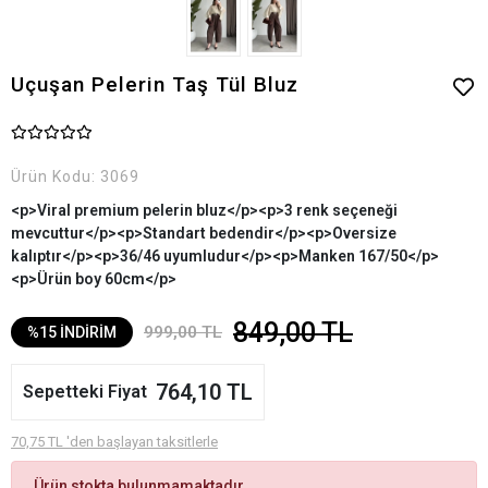
Uçuşan Pelerin Taş Tül Bluz
Ürün Kodu:
3069
<p>Viral premium pelerin bluz</p><p>3 renk seçeneği
mevcuttur</p><p>Standart bedendir</p><p>Oversize
kalıptır</p><p>36/46 uyumludur</p><p>Manken 167/50</p>
<p>Ürün boy 60cm</p>
849,00 TL
999,00 TL
%15 İNDİRİM
764,10 TL
Sepetteki Fiyat
70,75 TL 'den başlayan taksitlerle
Ürün stokta bulunmamaktadır.