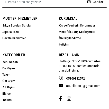
Gönder
MÜŞTERI HIZMETLERI
KURUMSAL
Sıkça Sorulan Sorular
Kişisel Verilerin Korunması
Sipariş Takip
Mesafeli Satış Sözleşmesi
Havale Bildirimleri
Ön Bilgilendirme
İletişim
KATEGORILER
BIZE ULAŞIN
Haftaiçi 09:00-18:00 cumartesi
Yeni Sezon
10:00-15:00 saatleri arasında
Dış Giyim
ulaşabilirsiniz.
Takım
05369812572
Üst Giyim
abuello.co1@gmail.com
Alt Giyim
Elbise
İndirim