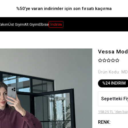
%50’ye varan indirimler için son fırsatı kaçırma
Takım
Üst Giyim
Alt Giyim
Elbise
İndirim
Vessa Moda
Ürün Kodu:
MD
%24 İNDİRİM
Sepetteki Fi
158,25 TL 'den baş
RENK: