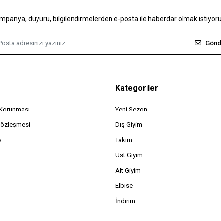
mpanya, duyuru, bilgilendirmelerden e-posta ile haberdar olmak istiyor
Gönd
Kategoriler
n Korunması
Yeni Sezon
Sözleşmesi
Dış Giyim
e
Takım
Üst Giyim
Alt Giyim
Elbise
İndirim