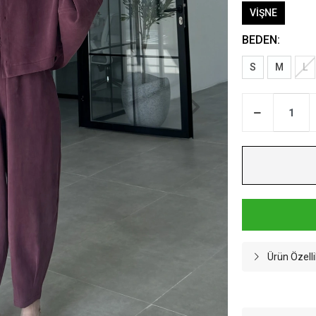
VİŞNE
BEDEN:
S
M
L
Ürün Özelli