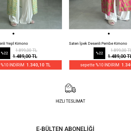
enli Yeşil Kimono
Saten İpek Desenli Pembe Kimono
1.899,00 TL
1.899,00 T
%22
%22
1.489,00 TL
1.489,00 T
1.340,10 TL
1.34
 %10 İNDİRİM
sepette %10 İNDİRİM
HIZLI TESLİMAT
E-BÜLTEN ABONELİĞİ