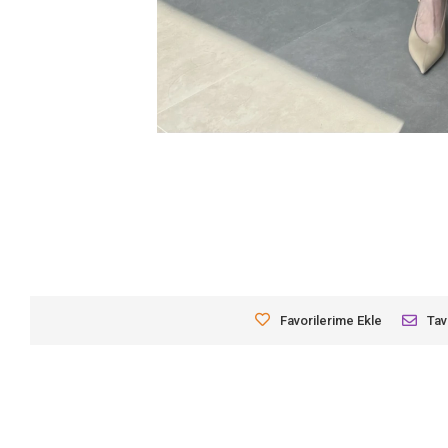
Favorilerime Ekle
Tav