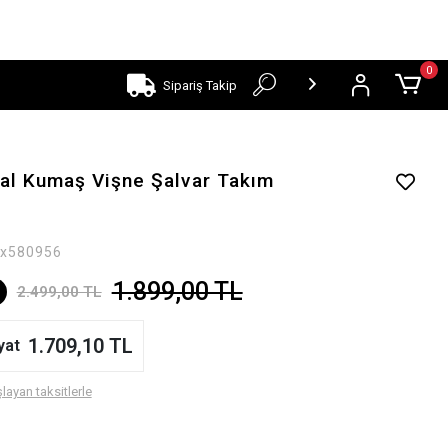
0
Sipariş Takip
l Kumaş Vişne Şalvar Takım
x580956
1.899,00 TL
2.499,00 TL
1.709,10 TL
yat
layan taksitlerle