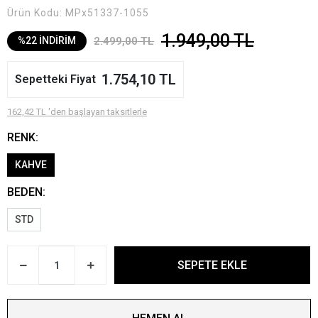
Ürün Kodu:
MPx51337-1055
1.949,00 TL
2.499,00 TL
%22 İNDİRİM
1.754,10 TL
Sepetteki Fiyat
162,42 TL 'den başlayan taksitlerle
RENK:
KAHVE
BEDEN:
STD
SEPETE EKLE