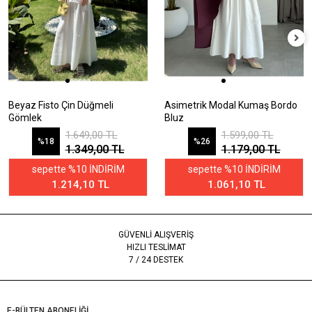
Beyaz Fisto Çin Düğmeli
Asimetrik Modal Kumaş Bordo
Gömlek
Bluz
1.649,00 TL
1.599,00 TL
%18
%26
1.349,00 TL
1.179,00 TL
sepette %10 İNDİRİM
sepette %10 İNDİRİM
1.214,10 TL
1.061,10 TL
GÜVENLİ ALIŞVERİŞ
HIZLI TESLİMAT
7 / 24 DESTEK
E-BÜLTEN ABONELİĞİ