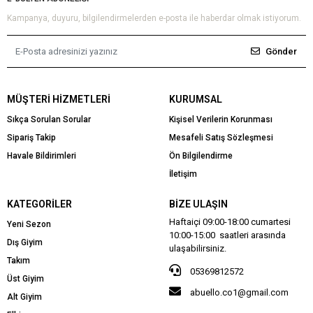
Kampanya, duyuru, bilgilendirmelerden e-posta ile haberdar olmak istiyorum.
Gönder
MÜŞTERI HIZMETLERI
KURUMSAL
Sıkça Sorulan Sorular
Kişisel Verilerin Korunması
Sipariş Takip
Mesafeli Satış Sözleşmesi
Havale Bildirimleri
Ön Bilgilendirme
İletişim
KATEGORILER
BIZE ULAŞIN
Haftaiçi 09:00-18:00 cumartesi
Yeni Sezon
10:00-15:00 saatleri arasında
Dış Giyim
ulaşabilirsiniz.
Takım
05369812572
Üst Giyim
abuello.co1@gmail.com
Alt Giyim