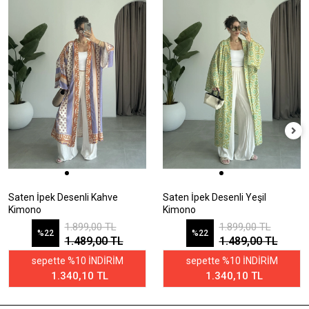
Saten İpek Desenli Kahve
Saten İpek Desenli Yeşil
Kimono
Kimono
1.899,00 TL
1.899,00 TL
%22
%22
1.489,00 TL
1.489,00 TL
sepette %10 İNDİRİM
sepette %10 İNDİRİM
1.340,10 TL
1.340,10 TL