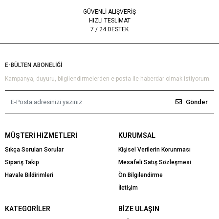
GÜVENLİ ALIŞVERİŞ
HIZLI TESLİMAT
7 / 24 DESTEK
E-BÜLTEN ABONELİĞİ
Kampanya, duyuru, bilgilendirmelerden e-posta ile haberdar olmak istiyorum.
Gönder
MÜŞTERI HIZMETLERI
KURUMSAL
Sıkça Sorulan Sorular
Kişisel Verilerin Korunması
Sipariş Takip
Mesafeli Satış Sözleşmesi
Havale Bildirimleri
Ön Bilgilendirme
İletişim
KATEGORILER
BIZE ULAŞIN