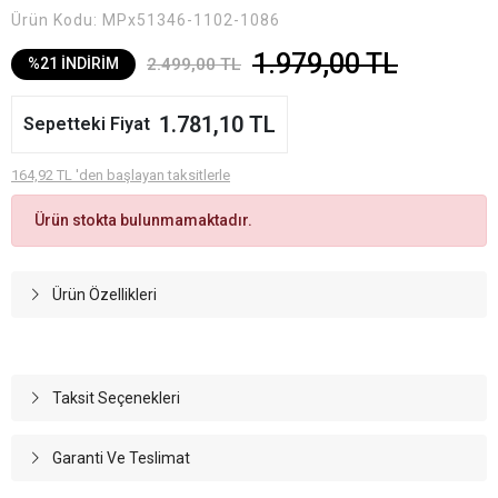
Ürün Kodu:
MPx51346-1102-1086
1.979,00 TL
2.499,00 TL
%21 İNDİRİM
1.781,10 TL
Sepetteki Fiyat
164,92 TL 'den başlayan taksitlerle
Ürün stokta bulunmamaktadır.
Ürün Özellikleri
Taksit Seçenekleri
Garanti Ve Teslimat