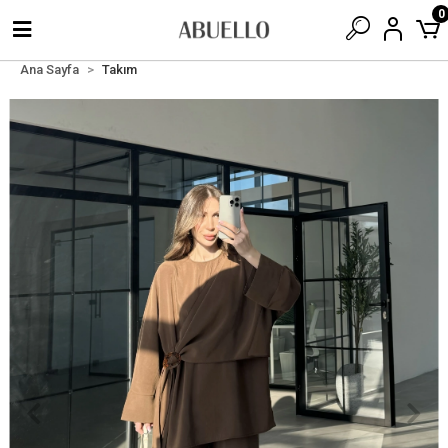
0
Ana Sayfa
Takım