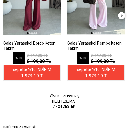
Salaş Yarasakol Bordo Keten
Salaş Yarasakol Pembe Keten
Takım
Takım
2.449,00 TL
2.449,00 TL
%10
%10
2.199,00 TL
2.199,00 TL
sepette %10 İNDİRİM
sepette %10 İNDİRİM
1.979,10 TL
1.979,10 TL
GÜVENLİ ALIŞVERİŞ
HIZLI TESLİMAT
7 / 24 DESTEK
E-BÜLTEN ABONELİĞİ