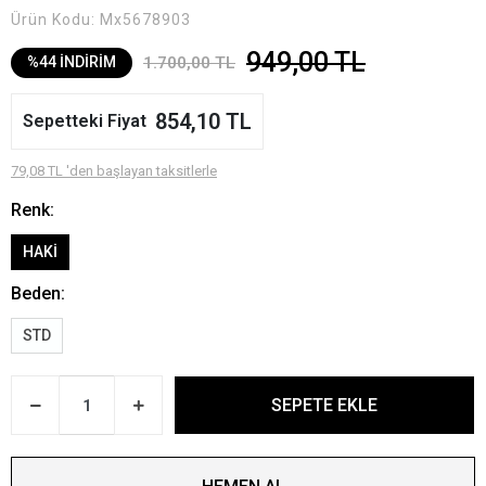
Ürün Kodu:
Mx5678903
949,00 TL
1.700,00 TL
%44 İNDİRİM
854,10 TL
Sepetteki Fiyat
79,08 TL 'den başlayan taksitlerle
Renk:
HAKİ
Beden:
STD
SEPETE EKLE