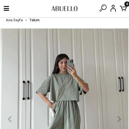
0
Ana Sayfa
Takım