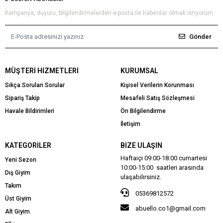
Kampanya, duyuru, bilgilendirmelerden e-posta ile haberdar olmak istiyorum.
Gönder
MÜŞTERI HIZMETLERI
KURUMSAL
Sıkça Sorulan Sorular
Kişisel Verilerin Korunması
Sipariş Takip
Mesafeli Satış Sözleşmesi
Havale Bildirimleri
Ön Bilgilendirme
İletişim
KATEGORILER
BIZE ULAŞIN
Haftaiçi 09:00-18:00 cumartesi
Yeni Sezon
10:00-15:00 saatleri arasında
Dış Giyim
ulaşabilirsiniz.
Takım
05369812572
Üst Giyim
abuello.co1@gmail.com
Alt Giyim