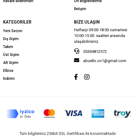
Havale Bildirimleri
Ön Bilgilendirme
İletişim
KATEGORILER
BIZE ULAŞIN
Haftaiçi 09:00-18:00 cumartesi
Yeni Sezon
10:00-15:00 saatleri arasında
Dış Giyim
ulaşabilirsiniz.
Takım
05369812572
Üst Giyim
abuello.co1@gmail.com
Alt Giyim
Elbise
İndirim
Tüm bilgileriniz 256bit SSL Sertifikası ile korunmaktadır.