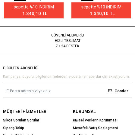
sepette %10 İNDİRİM
sepette %10 İNDİRİM
1.340,10 TL
1.340,10 TL
GÜVENLİ ALIŞVERİŞ
HIZLI TESLİMAT
7 / 24 DESTEK
E-BÜLTEN ABONELİĞİ
Kampanya, duyuru, bilgilendirmelerden e-posta ile haberdar olmak istiyorum.
Gönder
MÜŞTERI HIZMETLERI
KURUMSAL
Sıkça Sorulan Sorular
Kişisel Verilerin Korunması
Sipariş Takip
Mesafeli Satış Sözleşmesi