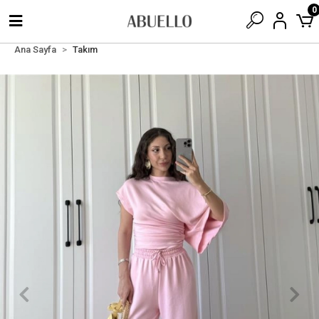
0
Ana Sayfa
Takım