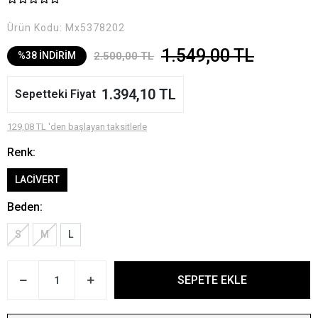
Ürün Kodu:
Mx5378202
1.549,00 TL
2.500,00 TL
%38 İNDİRİM
1.394,10 TL
Sepetteki Fiyat
129,08 TL 'den başlayan taksitlerle
Renk:
LACİVERT
Beden:
S
M
L
SEPETE EKLE