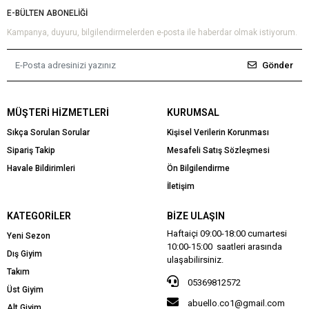
E-BÜLTEN ABONELİĞİ
Kampanya, duyuru, bilgilendirmelerden e-posta ile haberdar olmak istiyorum.
Gönder
MÜŞTERI HIZMETLERI
KURUMSAL
Sıkça Sorulan Sorular
Kişisel Verilerin Korunması
Sipariş Takip
Mesafeli Satış Sözleşmesi
Havale Bildirimleri
Ön Bilgilendirme
İletişim
KATEGORILER
BIZE ULAŞIN
Haftaiçi 09:00-18:00 cumartesi
Yeni Sezon
10:00-15:00 saatleri arasında
Dış Giyim
ulaşabilirsiniz.
Takım
05369812572
Üst Giyim
abuello.co1@gmail.com
Alt Giyim