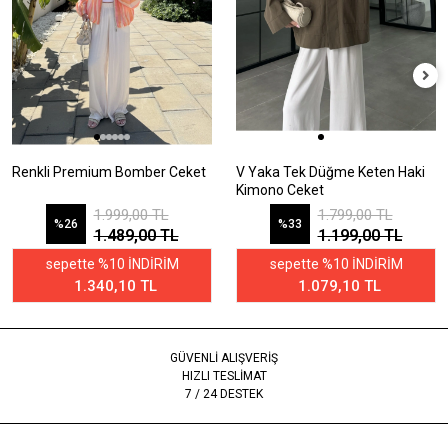
Renkli Premium Bomber Ceket
V Yaka Tek Düğme Keten Haki
Kimono Ceket
1.999,00 TL
1.799,00 TL
%26
%33
1.489,00 TL
1.199,00 TL
sepette %10 İNDİRİM
sepette %10 İNDİRİM
1.340,10 TL
1.079,10 TL
GÜVENLİ ALIŞVERİŞ
HIZLI TESLİMAT
7 / 24 DESTEK