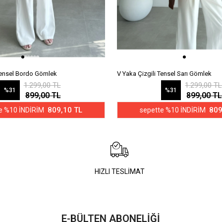
 Tensel Bordo Gömlek
V Yaka Çizgili Tensel Sarı Gömlek
1.299,00 TL
1.299,00 T
%31
%31
899,00 TL
899,00 T
809,10 TL
809
e %10 İNDİRİM
sepette %10 İNDİRİM
HIZLI TESLİMAT
E-BÜLTEN ABONELİĞİ