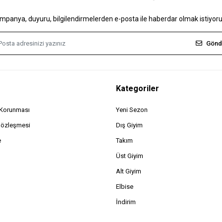
mpanya, duyuru, bilgilendirmelerden e-posta ile haberdar olmak istiyor
Gönd
Kategoriler
n Korunması
Yeni Sezon
Sözleşmesi
Dış Giyim
e
Takım
Üst Giyim
Alt Giyim
Elbise
İndirim