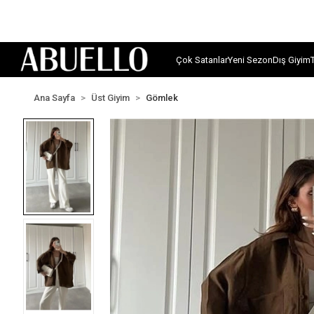
Çok Satanlar
Yeni Sezon
Dış Giyim
Ana Sayfa
Üst Giyim
Gömlek