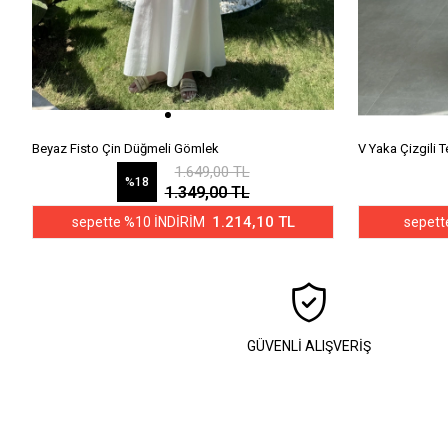
Beyaz Fisto Çin Düğmeli Gömlek
V Yaka Çizgili
1.649,00 TL
%18
1.349,00 TL
1.214,10 TL
sepette %10 İNDİRİM
sepett
GÜVENLİ ALIŞVERİŞ