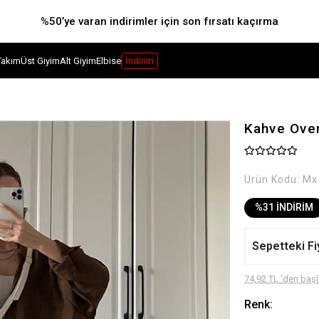
%50’ye varan indirimler için son fırsatı kaçırma
Takım
Üst Giyim
Alt Giyim
Elbise
İndirim
Kahve Ove
Ürün Kodu:
Mx
%31 İNDİRİM
Sepetteki Fi
74,92 TL 'den başl
Renk: