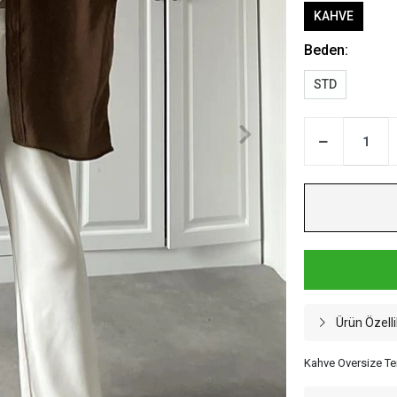
KAHVE
Beden:
STD
Ürün Özelli
Kahve Oversize T