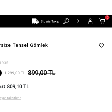
0
Sipariş Takip
rsize Tensel Gömlek
1935
899,00 TL
1.299,00 TL
809,10 TL
yat
ayan taksitlerle